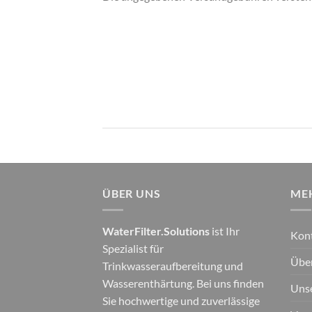
ÜBER UNS
ME
WaterFilter.Solutions
ist Ihr
Kon
Spezialist für
Übe
Trinkwasseraufbereitung und
Wasserenthärtung. Bei uns finden
Unse
Sie hochwertige und zuverlässige