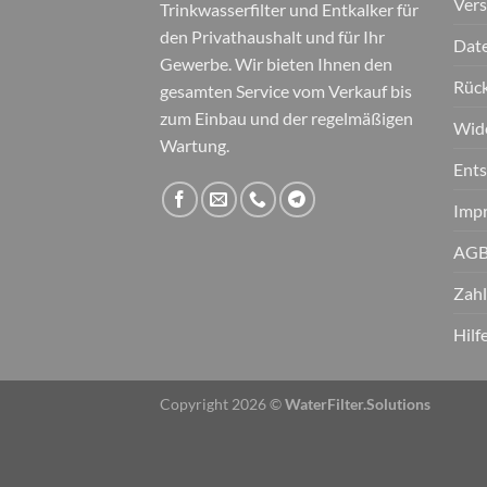
Ver
Trinkwasserfilter und Entkalker für
den Privathaushalt und für Ihr
Date
Gewerbe. Wir bieten Ihnen den
Rüc
gesamten Service vom Verkauf bis
zum Einbau und der regelmäßigen
Wid
Wartung.
Ent
Imp
AGB
Zahl
Hilf
Copyright 2026 ©
WaterFilter.Solutions