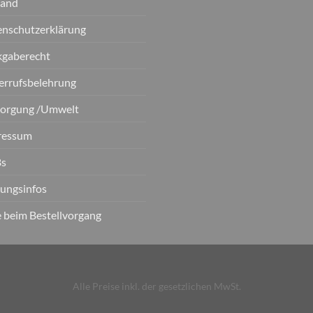
sand
nschutzerklärung
kgaberecht
errufsbelehrung
sorgung /Umwelt
ressum
s
ungsinfos
e beim Bestellvorgang
Alle Preise inkl. der gesetzlichen MwSt.