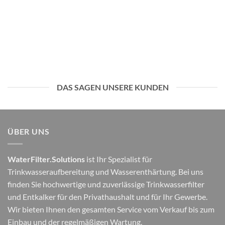
DAS SAGEN UNSERE KUNDEN
ÜBER UNS
WaterFilter.Solutions
ist Ihr Spezialist für
Trinkwasseraufbereitung und Wasserenthärtung. Bei uns
finden Sie hochwertige und zuverlässige Trinkwasserfilter
und Entkalker für den Privathaushalt und für Ihr Gewerbe.
Wir bieten Ihnen den gesamten Service vom Verkauf bis zum
Einbau und der regelmäßigen Wartung.