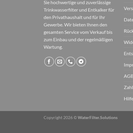
Sie hochwertige und zuverlässige
Ver
Trinkwasserfilter und Entkalker für
den Privathaushalt und für Ihr
Date
Gewerbe. Wir bieten Ihnen den
Rüc
gesamten Service vom Verkauf bis
zum Einbau und der regelmäßigen
Wid
Wartung.
Ent
Imp
AGB
Zahl
Hilf
Copyright 2026 ©
WaterFilter.Solutions