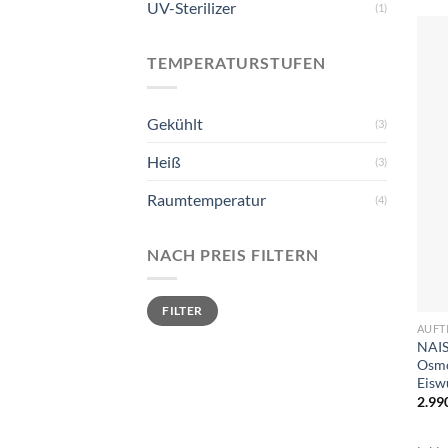
UV-Sterilizer
(1)
TEMPERATURSTUFEN
Gekühlt
(3)
Heiß
(3)
Raumtemperatur
(4)
NACH PREIS FILTERN
+
Min.
Max.
FILTER
Preis
Preis
AUFT
NAIS 
Osmo
Eisw
2.99