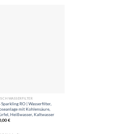
ISCH WASSERFILTER
Sparkling RO | Wasserfilter,
seanlage mit Kohlensäure,
ürfel, Heißwasser, Kaltwasser
0,00
€