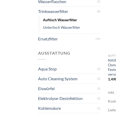
Wasserflaschen
(5)
Trinkwasserfilter
(8)
Auftisch Wasserfilter
Untertisch Wasserfilter
Ersatzfilter
(19)
+
AUSSTATTUNG
AUFT
NAIS
Osmo
Aqua Stop
(3)
Fest
vers
Auto Cleaning System
(3)
1.49
Eiswürfel
(1)
inkl
Elektrolyse-Desinfektion
(2)
Kost
Kohlensäure
(1)
Liefe