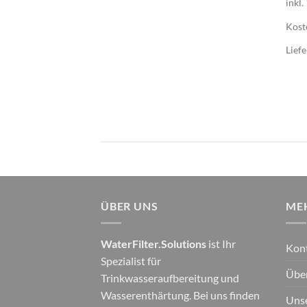
inkl
Kost
Liefe
ÜBER UNS
ME
WaterFilter.Solutions
ist Ihr
Kon
Spezialist für
Übe
Trinkwasseraufbereitung und
Wasserenthärtung. Bei uns finden
Unse