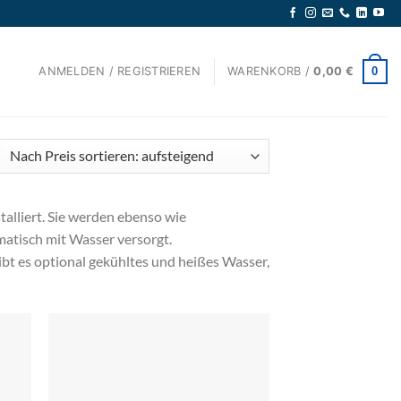
0
ANMELDEN / REGISTRIEREN
WARENKORB /
0,00
€
ch
eis
rtiert:
talliert. Sie werden ebenso wie
fsteigend
atisch mit Wasser versorgt.
bt es optional gekühltes und heißes Wasser,