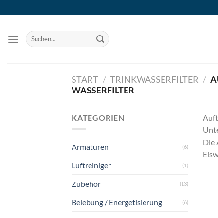
Zum
Inhalt
springen
Suchen
nach:
START
/
TRINKWASSERFILTER
/
A
WASSERFILTER
KATEGORIEN
Auft
Unte
Die 
Armaturen
(6)
Eisw
Luftreiniger
(1)
Zubehör
(13)
Belebung / Energetisierung
(6)