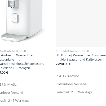
+
ISCH WASSERFILTER
AUFTISCH WASSERFILTER
 Ambient | Wasserfilter,
BLUEpure | Wasserfilter, Osmosea
seanlage mit
mit Heißwasser und Kaltwasser
wasseranschluss, Sensortasten,
2.390,00
€
chiedene Füllmengen
0,00
€
inkl. 19 % MwSt.
Kostenloser Versand
. 19 % MwSt.
Lieferzeit:
2 - 3 Werktage
enloser Versand
rzeit:
2 - 3 Werktage