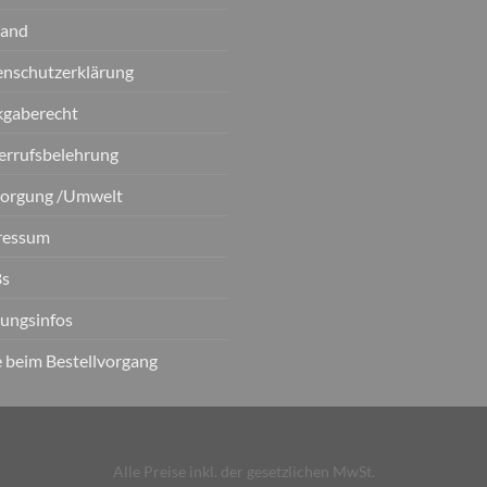
sand
nschutzerklärung
kgaberecht
errufsbelehrung
sorgung /Umwelt
ressum
s
ungsinfos
e beim Bestellvorgang
Alle Preise inkl. der gesetzlichen MwSt.