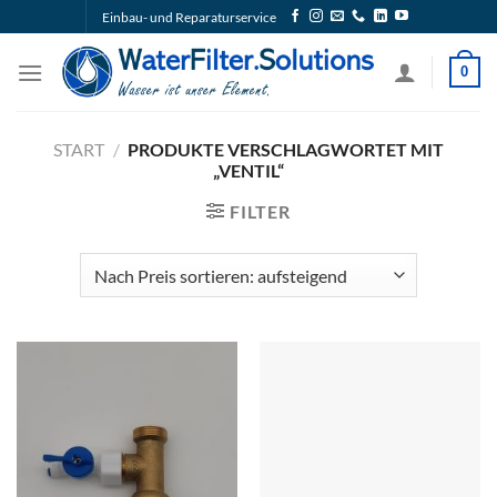
Zum
Einbau- und Reparaturservice
Inhalt
springen
0
START
/
PRODUKTE VERSCHLAGWORTET MIT
„VENTIL“
FILTER