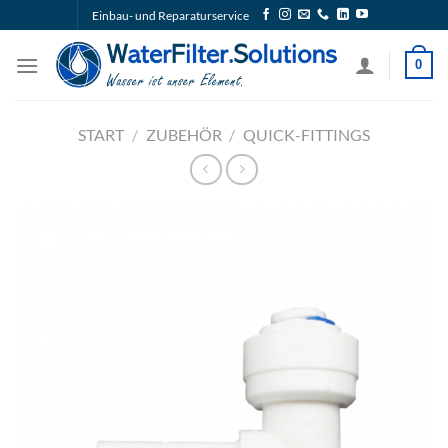
Zum
Einbau- und Reparaturservice
Inhalt
springen
0
START
/
ZUBEHÖR
/
QUICK-FITTINGS