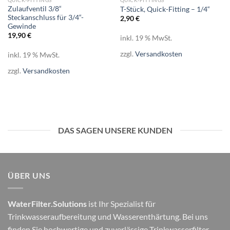
QUICK-FITTINGS
QUICK-FITTINGS
Zulaufventil 3/8“
T-Stück, Quick-Fitting – 1/4“
Steckanschluss für 3/4“-
2,90
€
Gewinde
19,90
€
inkl. 19 % MwSt.
zzgl.
Versandkosten
inkl. 19 % MwSt.
zzgl.
Versandkosten
DAS SAGEN UNSERE KUNDEN
ÜBER UNS
WaterFilter.Solutions
ist Ihr Spezialist für
Trinkwasseraufbereitung und Wasserenthärtung. Bei uns
finden Sie hochwertige und zuverlässige Trinkwasserfilter