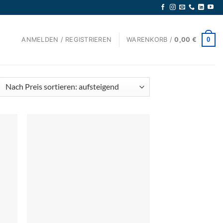
0
ANMELDEN / REGISTRIEREN
WARENKORB /
0,00
€
ch
eis
rtiert:
fsteigend