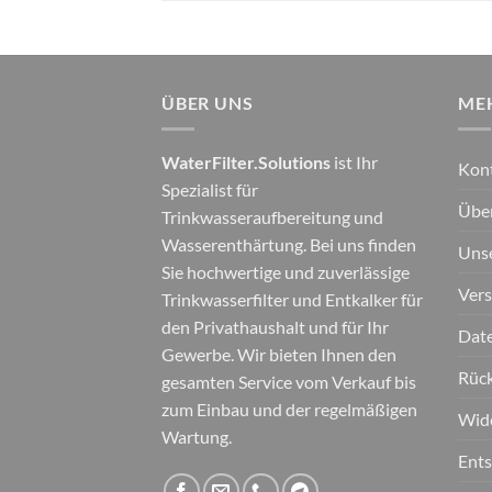
ÜBER UNS
ME
WaterFilter.Solutions
ist Ihr
Kon
Spezialist für
Übe
Trinkwasseraufbereitung und
Wasserenthärtung. Bei uns finden
Unse
Sie hochwertige und zuverlässige
Ver
Trinkwasserfilter und Entkalker für
den Privathaushalt und für Ihr
Date
Gewerbe. Wir bieten Ihnen den
Rüc
gesamten Service vom Verkauf bis
zum Einbau und der regelmäßigen
Wid
Wartung.
Ent