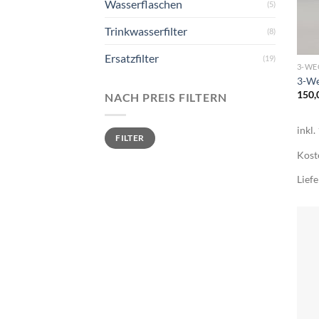
Wasserflaschen
(5)
Trinkwasserfilter
(8)
+
Ersatzfilter
(19)
3-WE
3-We
150,
NACH PREIS FILTERN
inkl
Min.
Max.
FILTER
Preis
Preis
Kost
Liefe