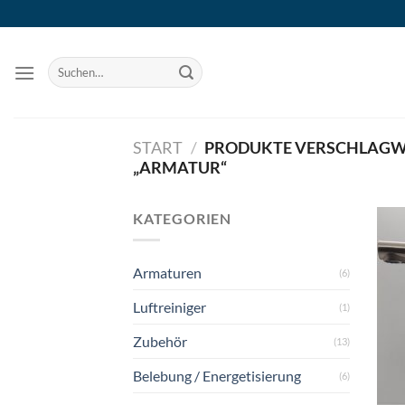
Zum
Inhalt
springen
Suchen
nach:
START
/
PRODUKTE VERSCHLAGW
„ARMATUR“
KATEGORIEN
Armaturen
(6)
Luftreiniger
(1)
Zubehör
(13)
Belebung / Energetisierung
(6)