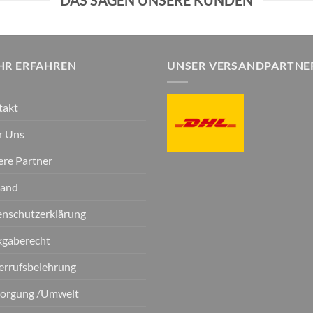
HR ERFAHREN
UNSER VERSANDPARTNE
takt
r Uns
re Partner
sand
nschutzerklärung
kgaberecht
errufsbelehrung
sorgung /Umwelt