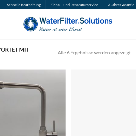
Schnelle Bearbeitung
Einbau- und Reparaturservice
3 Jahre Garantie
ORTET MIT
Na
Alle 6 Ergebnisse werden angezeigt
Pr
so
au