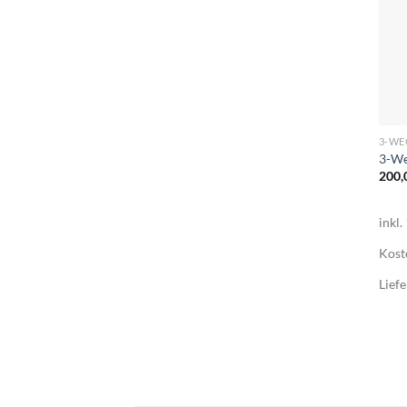
+
3-WE
3-We
200,
inkl
Kost
Liefe