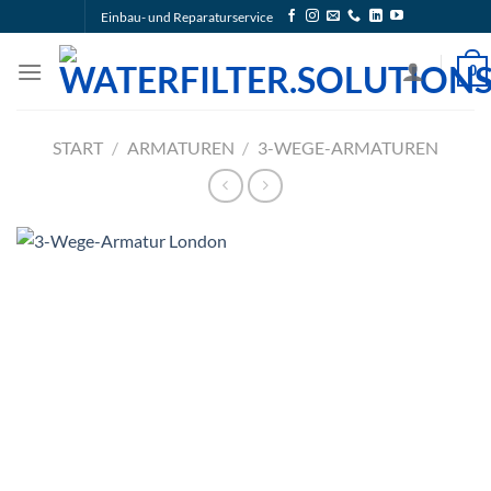
Zum
Einbau- und Reparaturservice
Inhalt
springen
0
START
/
ARMATUREN
/
3-WEGE-ARMATUREN